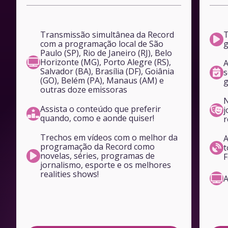
Transmissão simultânea da Record
T
com a programação local de São
g
Paulo (SP), Rio de Janeiro (RJ), Belo
Horizonte (MG), Porto Alegre (RS),
A
Salvador (BA), Brasília (DF), Goiânia
s
(GO), Belém (PA), Manaus (AM) e
g
outras doze emissoras
N
Assista o conteúdo que preferir
j
quando, como e aonde quiser!
r
Trechos em vídeos com o melhor da
A
programação da Record como
t
novelas, séries, programas de
F
jornalismo, esporte e os melhores
realities shows!
A